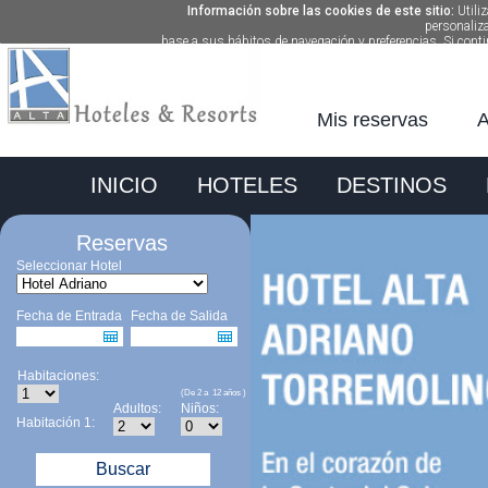
Información sobre las cookies de este sitio:
Utili
personaliz
base a sus hábitos de navegación y preferencias. Si co
Mis reservas
A
INICIO
HOTELES
DESTINOS
Reservas
Seleccionar Hotel
Fecha de Entrada
Fecha de Salida
Habitaciones:
(De 2 a 12 años )
Adultos:
Niños:
Habitación 1:
Buscar