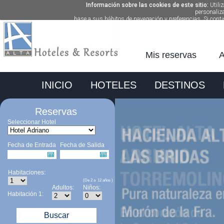
Información sobre las cookies de este sitio:
Utili
personaliz
base a sus hábitos de navegación y preferencias. Si co
Mis reservas
A
INICIO
HOTELES
DESTINOS
Reservas
Seleccionar Hotel
Fecha de Entrada
Fecha de Salida
Habitaciones:
(De 2 a 12 años )
Adultos:
Niños:
Habitación 1:
Buscar